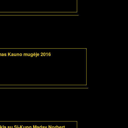
mas Kauno mugėje 2016
kla su Si-Kung Maday Norbert