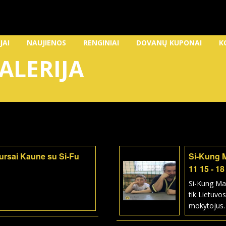
JAI
NAUJIENOS
RENGINIAI
DOVANŲ KUPONAI
K
ALERIJA
kursai Kaune su Si-Fu
Si-Kung 
11 15 - 18
Si-Kung Ma
tik Lietuvos
mokytojus.