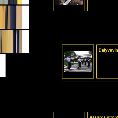
Dalyvavi
Vasaros stovy