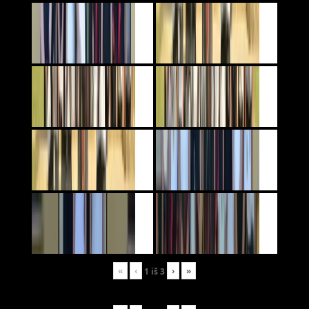
«
‹
›
»
1
iš
3