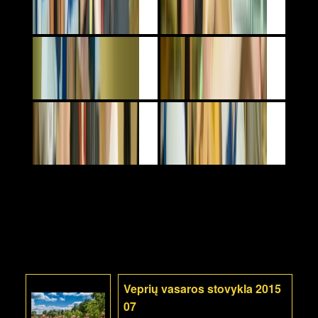
Veprių vasaros stovykla 2015
07