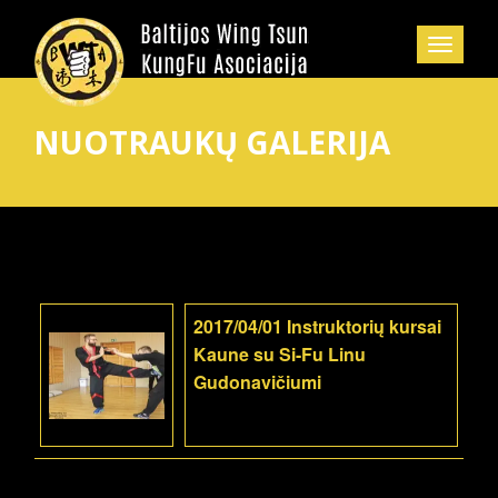
NUOTRAUKŲ GALERIJA
2017/04/01 Instruktorių kursai
Kaune su Si-Fu Linu
Gudonavičiumi