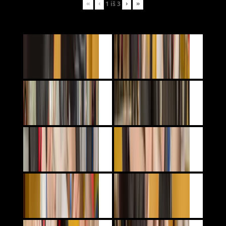
«
‹
›
»
1
iš
3