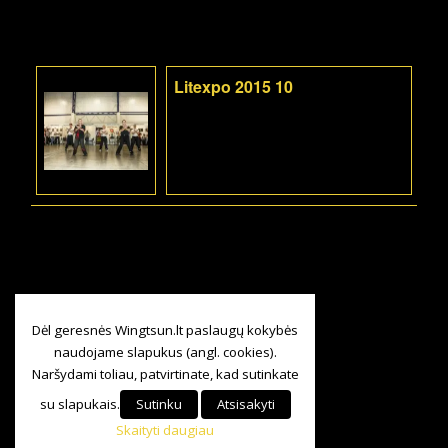
Litexpo 2015 10
Dėl geresnės Wingtsun.lt paslaugų kokybės
naudojame slapukus (angl. cookies).
Naršydami toliau, patvirtinate, kad sutinkate
su slapukais.
Sutinku
Atsisakyti
Skaityti daugiau