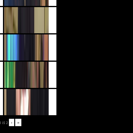
›
»
1
iš
2