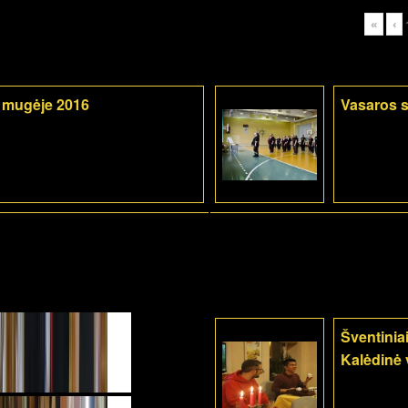
«
‹
 mugėje 2016
Vasaros s
Šventiniai
Kalėdinė 