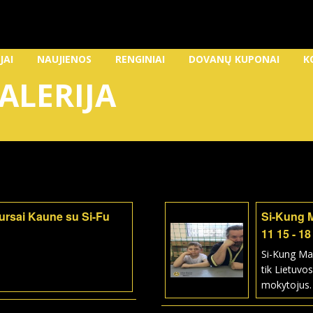
JAI
NAUJIENOS
RENGINIAI
DOVANŲ KUPONAI
K
ALERIJA
kursai Kaune su Si-Fu
Si-Kung 
11 15 - 18
Si-Kung Ma
tik Lietuvos
mokytojus.