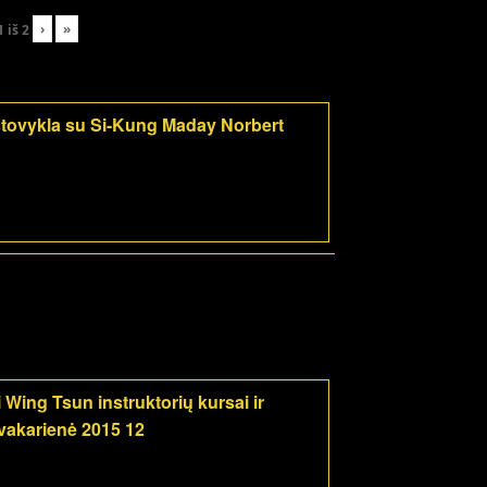
›
»
1
iš
2
tovykla su Si-Kung Maday Norbert
 Wing Tsun instruktorių kursai ir
vakarienė 2015 12