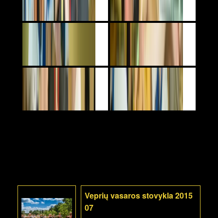
Veprių vasaros stovykla 2015
07