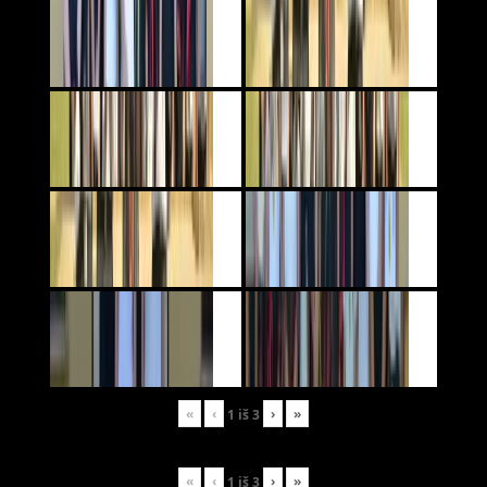
«
‹
›
»
1
iš
3
«
‹
›
»
1
iš
3