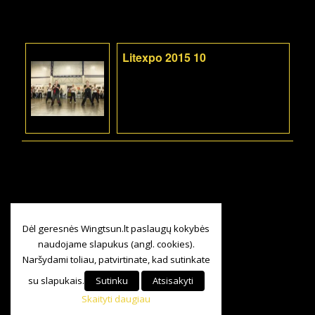
Litexpo 2015 10
Dėl geresnės Wingtsun.lt paslaugų kokybės
naudojame slapukus (angl. cookies).
Naršydami toliau, patvirtinate, kad sutinkate
su slapukais.
Sutinku
Atsisakyti
Skaityti daugiau