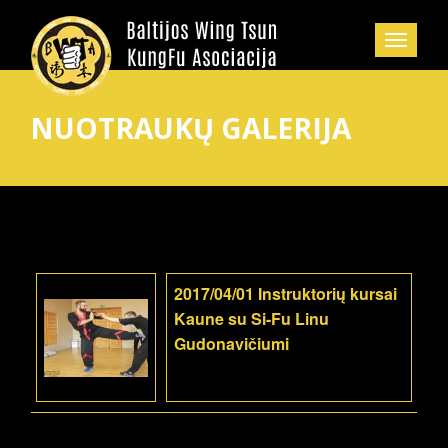
NUOTRAUKŲ GALERIJA
2017/04/01 Instruktorių kursai
Kaune su Si-Fu Linu
Gudonavičiumi