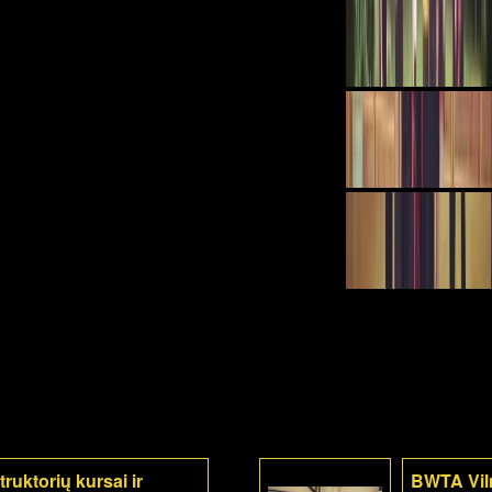
ruktorių kursai ir
BWTA Viln