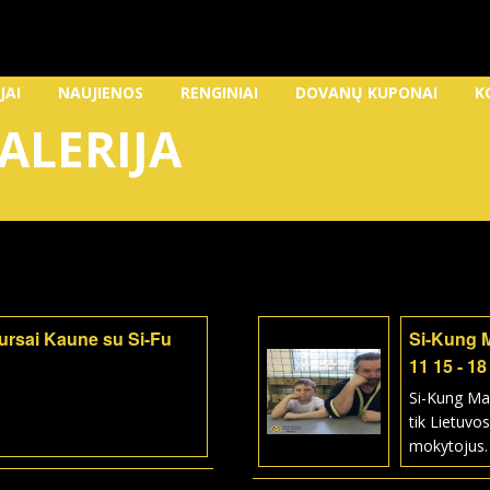
JAI
NAUJIENOS
RENGINIAI
DOVANŲ KUPONAI
K
ALERIJA
kursai Kaune su Si-Fu
Si-Kung 
11 15 - 18
Si-Kung Ma
tik Lietuvos
mokytojus.