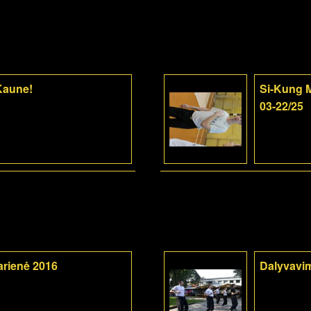
 Kaune!
Si-Kung M
03-22/25
arienė 2016
Dalyvavi