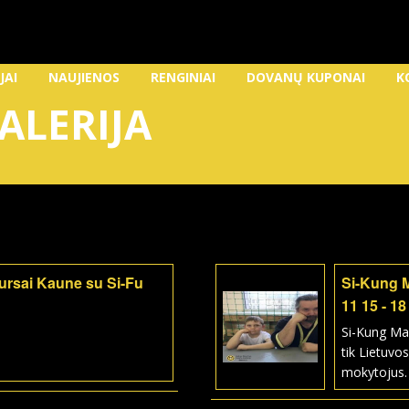
JAI
NAUJIENOS
RENGINIAI
DOVANŲ KUPONAI
K
ALERIJA
kursai Kaune su Si-Fu
Si-Kung 
11 15 - 18
Si-Kung Ma
tik Lietuvos
mokytojus.