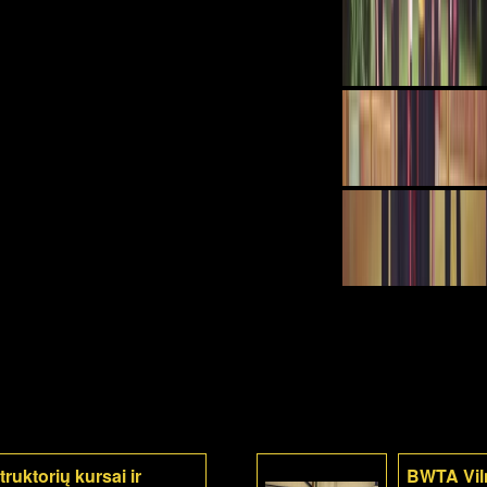
ruktorių kursai ir
BWTA Viln