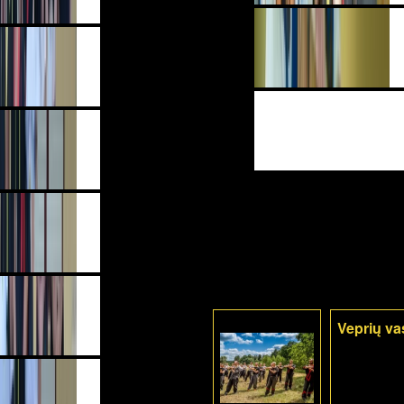
Veprių va