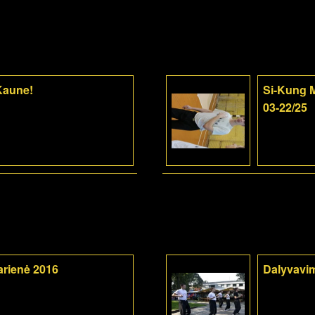
 Kaune!
Si-Kung M
03-22/25
arienė 2016
Dalyvavi