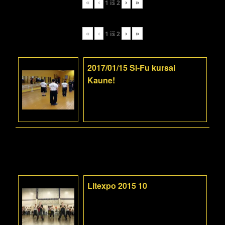
«
‹
›
»
1
iš
2
«
‹
›
»
1
iš
2
2017/01/15 Si-Fu kursai
Kaune!
Litexpo 2015 10