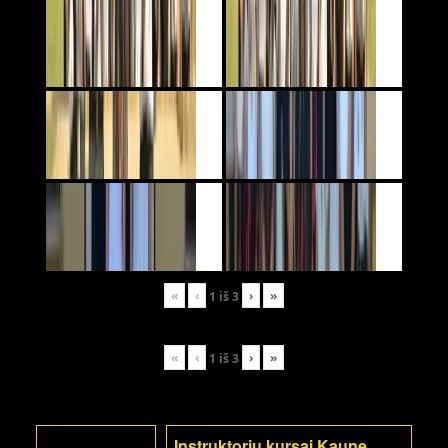
«
‹
›
»
1
iš
3
«
‹
›
»
1
iš
3
Instruktorių kursai Kaune