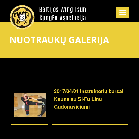
NUOTRAUKŲ GALERIJA
2017/04/01 Instruktorių kursai
Kaune su Si-Fu Linu
Gudonavičiumi