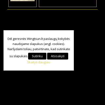
Dėl geresnės Wingtsun.lt paslaugų kokybės
naudojame slapukus (angl. cookies).
Naršydami toliau, patvirtinate, kad sutinkate
su slapukais.
Sutinku
Atsisakyti
Skaityti daugiau