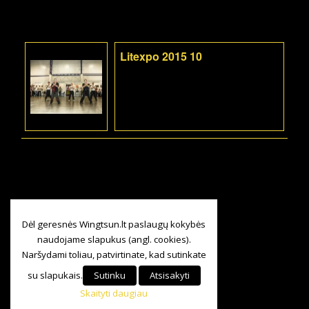
Litexpo 2015 10
Dėl geresnės Wingtsun.lt paslaugų kokybės
naudojame slapukus (angl. cookies).
Naršydami toliau, patvirtinate, kad sutinkate
su slapukais.
Sutinku
Atsisakyti
Skaityti daugiau