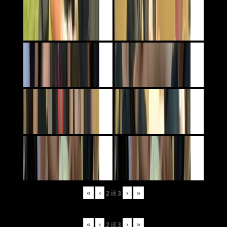
«
‹
›
»
2
iš
3
«
‹
›
»
2
iš
3