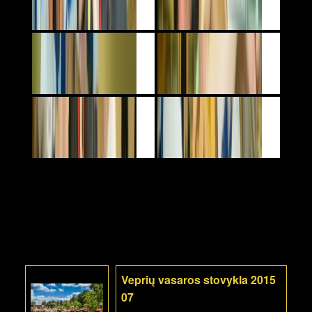
Veprių vasaros stovykla 2015
07