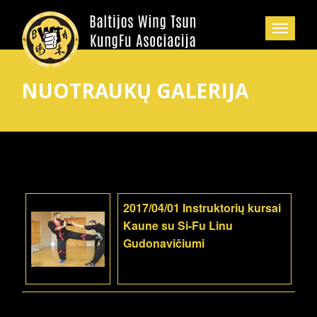
NUOTRAUKŲ GALERIJA
2017/04/01 Instruktorių kursai
Kaune su Si-Fu Linu
Gudonavičiumi