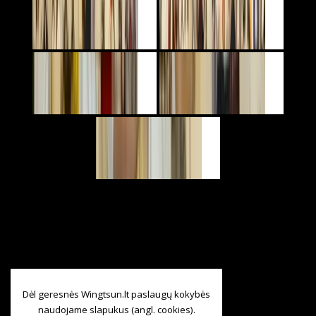
Dėl geresnės Wingtsun.lt paslaugų kokybės
naudojame slapukus (angl. cookies).