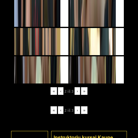
«
‹
›
»
2
iš
3
«
‹
›
»
2
iš
3
Instruktorių kursai Kaune