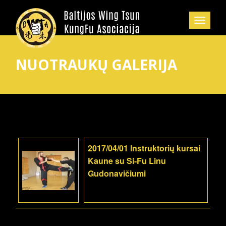
NUOTRAUKŲ GALERIJA
2017/04/01 Instruktorių kursai
Kaune su Si-Fu Linu
Gudonavičiumi