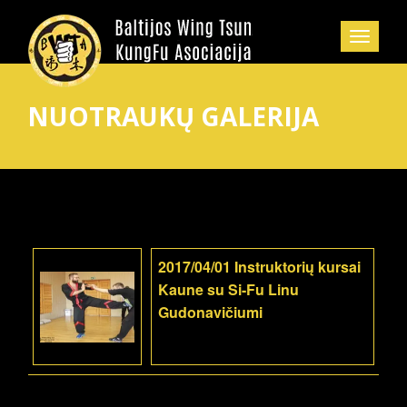
NUOTRAUKŲ GALERIJA
2017/04/01 Instruktorių kursai
Kaune su Si-Fu Linu
Gudonavičiumi