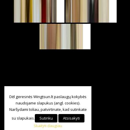
Dėl geresnės Wingtsun.lt paslaugų kokybės
naudojame slapukus (angl. cookies).
Naršydami toliau, patvirtinate, kad sutinkate
su slapukais.
Sutinku
Atsisakyti
Skaityti daugiau