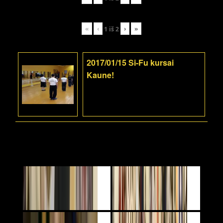
«
‹
›
»
1
iš
2
2017/01/15 Si-Fu kursai
Kaune!