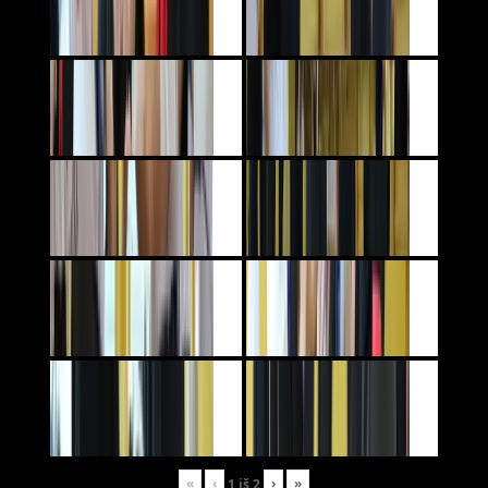
«
‹
›
»
1
iš
2