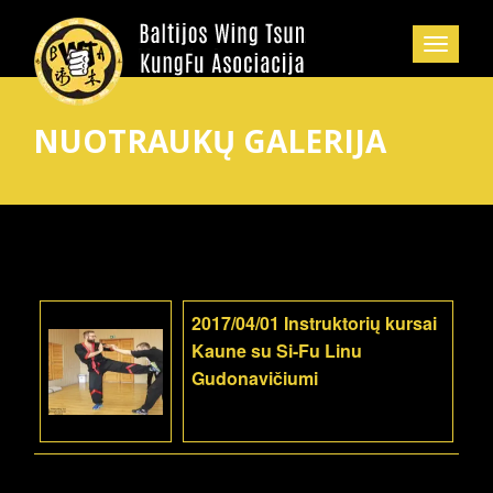
NUOTRAUKŲ GALERIJA
2017/04/01 Instruktorių kursai
Kaune su Si-Fu Linu
Gudonavičiumi