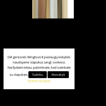
Dėl geresnės Wingtsun.lt paslaugų kokybės
naudojame slapukus (angl. cookies).
Naršydami toliau, patvirtinate, kad sutinkate
su slapukais.
Sutinku
Atsisakyti
Skaityti daugiau