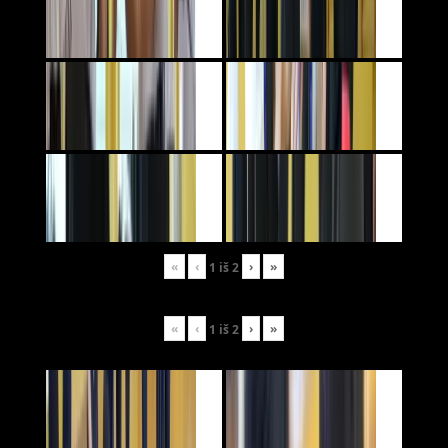
«
‹
›
»
1
iš
2
«
‹
›
»
1
iš
2