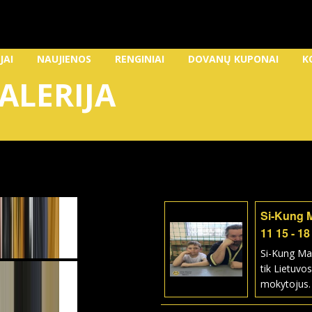
JAI
NAUJIENOS
RENGINIAI
DOVANŲ KUPONAI
K
ALERIJA
Si-Kung 
11 15 - 18
Si-Kung Ma
tik Lietuvos
mokytojus.