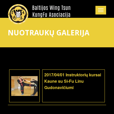
NUOTRAUKŲ GALERIJA
2017/04/01 Instruktorių kursai
Kaune su Si-Fu Linu
Gudonavičiumi