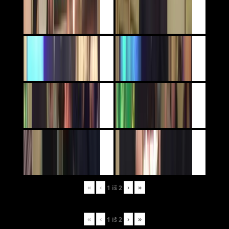
«
‹
›
»
1
iš
2
«
‹
›
»
1
iš
2