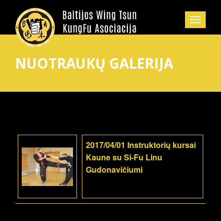
NUOTRAUKŲ GALERIJA
2017/04/01 Instruktorių kursai
Kaune su Si-Fu Linu
Gudonavičiumi