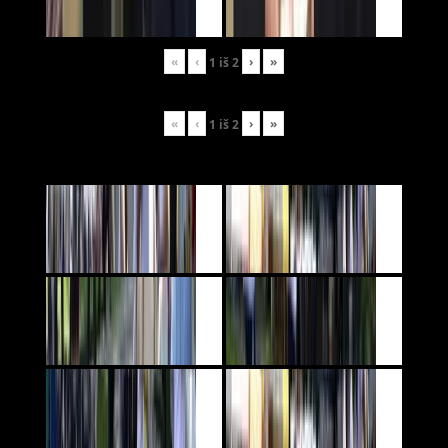
«
‹
›
»
1
iš
2
«
‹
›
»
1
iš
2