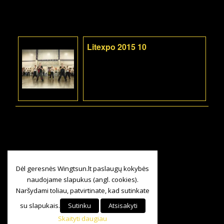
Litexpo 2015 10
Dėl geresnės Wingtsun.lt paslaugų kokybės
naudojame slapukus (angl. cookies).
Naršydami toliau, patvirtinate, kad sutinkate
su slapukais.
Sutinku
Atsisakyti
Skaityti daugiau