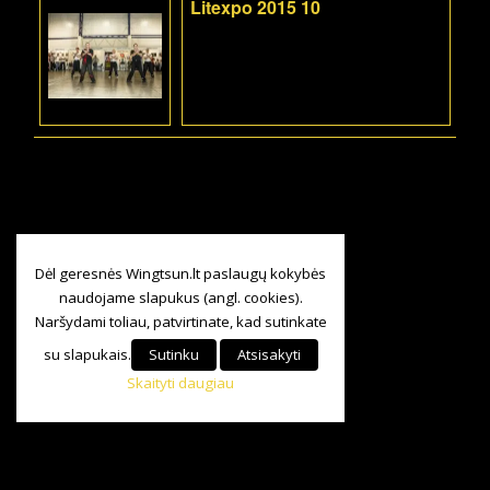
Litexpo 2015 10
Dėl geresnės Wingtsun.lt paslaugų kokybės
naudojame slapukus (angl. cookies).
Naršydami toliau, patvirtinate, kad sutinkate
su slapukais.
Sutinku
Atsisakyti
Skaityti daugiau