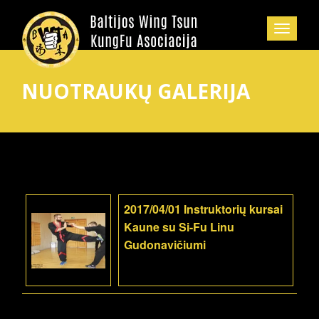
NUOTRAUKŲ GALERIJA
2017/04/01 Instruktorių kursai
Kaune su Si-Fu Linu
Gudonavičiumi