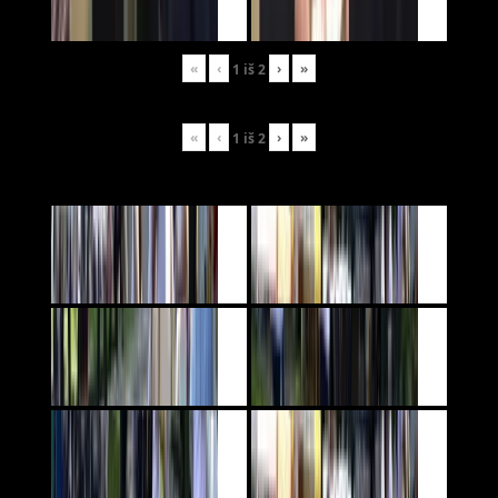
«
‹
›
»
1
iš
2
«
‹
›
»
1
iš
2