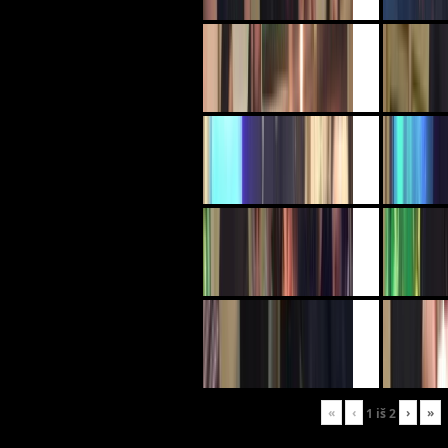
«
‹
›
»
1
iš
2