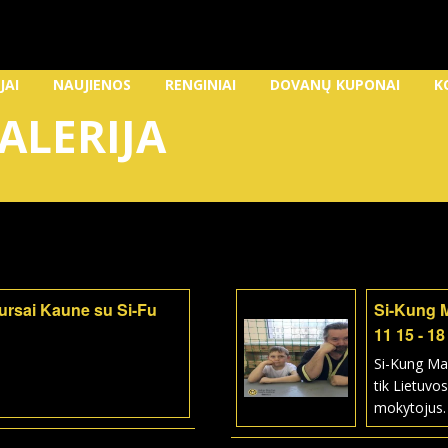
JAI
NAUJIENOS
RENGINIAI
DOVANŲ KUPONAI
K
ALERIJA
kursai Kaune su Si-Fu
Si-Kung 
11 15 - 18
Si-Kung Ma
tik Lietuvos
mokytojus.