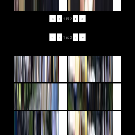
«
‹
›
»
1
iš
2
«
‹
›
»
1
iš
2