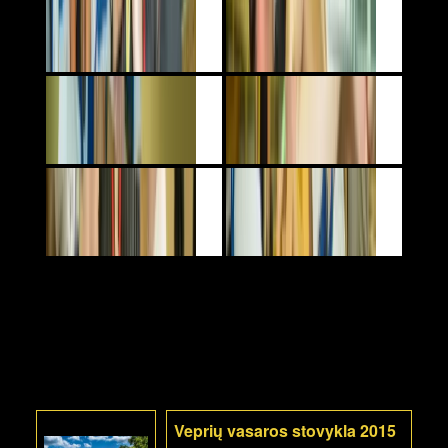
Veprių vasaros stovykla 2015