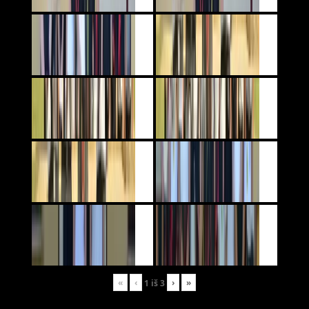
«
‹
›
»
1
iš
3