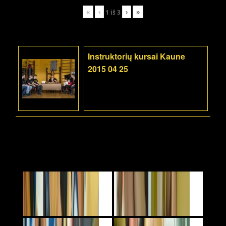
«
‹
›
»
1
iš
3
Instruktorių kursai Kaune
2015 04 25