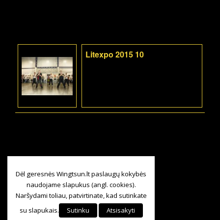
Litexpo 2015 10
Dėl geresnės Wingtsun.lt paslaugų kokybės
naudojame slapukus (angl. cookies).
Naršydami toliau, patvirtinate, kad sutinkate
su slapukais.
Sutinku
Atsisakyti