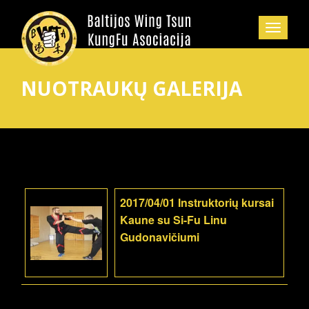
NUOTRAUKŲ GALERIJA
2017/04/01 Instruktorių kursai
Kaune su Si-Fu Linu
Gudonavičiumi