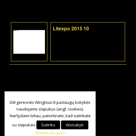
Litexpo 2015 10
Dėl geresnės Wingtsun.lt paslaugų kokybės
naudojame slapukus (angl. cookies).
Naršydami toliau, patvirtinate, kad sutinkate
su slapukais.
Sutinku
Atsisakyti
Skaityti daugiau