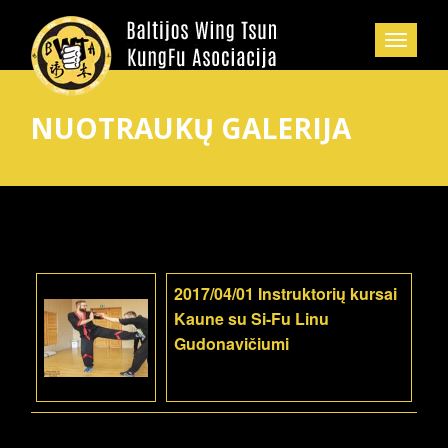
NUOTRAUKŲ GALERIJA
2017/04/01 Instruktorių kursai
Kaune su Si-Fu Linu
Gudonavičiumi