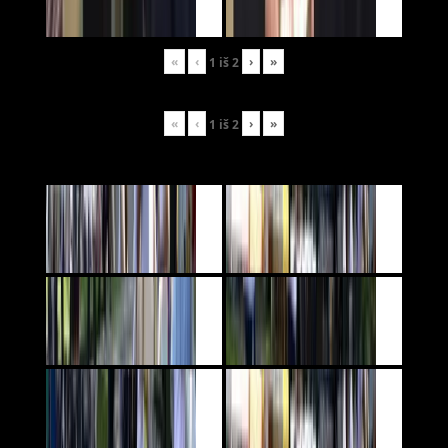
«
‹
›
»
1
iš
2
«
‹
›
»
1
iš
2