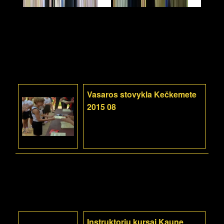
Vasaros stovykla Kečkemete
2015 08
Instruktorių kursai Kaune