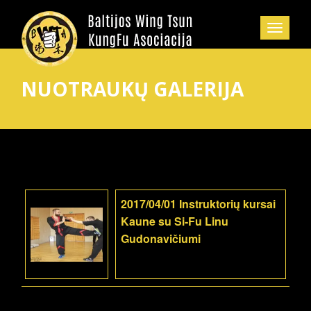
NUOTRAUKŲ GALERIJA
2017/04/01 Instruktorių kursai
Kaune su Si-Fu Linu
Gudonavičiumi