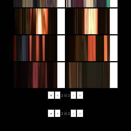
«
‹
›
»
2
iš
2
«
‹
›
»
2
iš
2