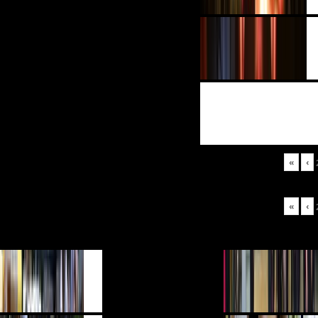
«
‹
«
‹