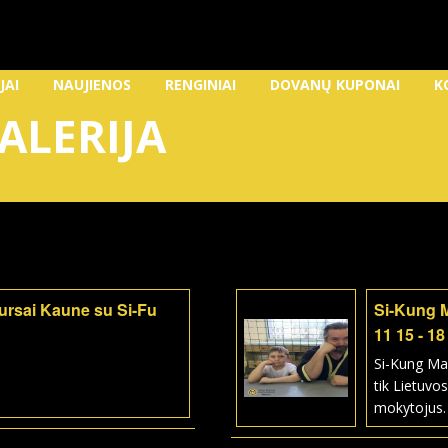
JAI
NAUJIENOS
RENGINIAI
DOVANŲ KUPONAI
K
ALERIJA
kursai Kaune su Si-Fu
Si-Kung 
11 15 - 18
Si-Kung Ma
tik Lietuvos
mokytojus.