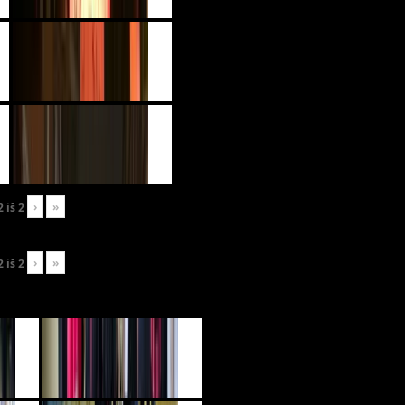
›
»
2
iš
2
›
»
2
iš
2