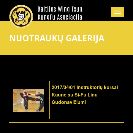
NUOTRAUKŲ GALERIJA
2017/04/01 Instruktorių kursai
Kaune su Si-Fu Linu
Gudonavičiumi