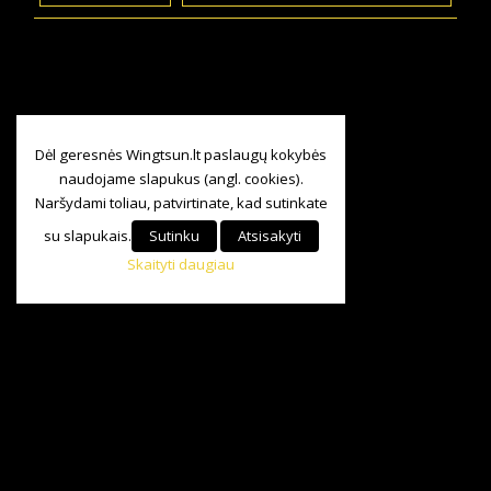
Dėl geresnės Wingtsun.lt paslaugų kokybės
naudojame slapukus (angl. cookies).
Naršydami toliau, patvirtinate, kad sutinkate
su slapukais.
Sutinku
Atsisakyti
Skaityti daugiau