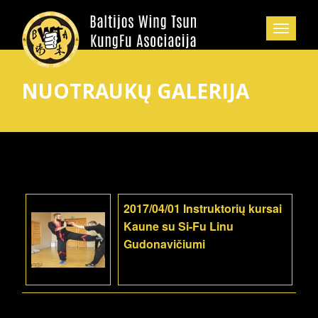
NUOTRAUKŲ GALERIJA
2017/04/01 Instruktorių kursai
Kaune su Si-Fu Linu
Gudonavičiumi