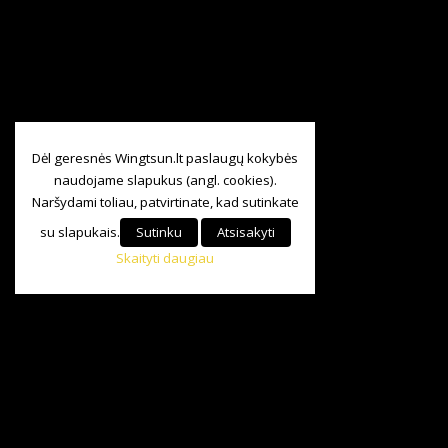
Dėl geresnės Wingtsun.lt paslaugų kokybės
naudojame slapukus (angl. cookies).
Naršydami toliau, patvirtinate, kad sutinkate
su slapukais.
Sutinku
Atsisakyti
Skaityti daugiau