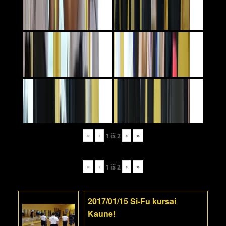
«
‹
›
»
1
iš
2
«
‹
›
»
1
iš
2
2017/01/15 Si-Fu kursai
Kaune!