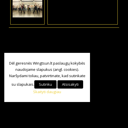
Dėl geresnės Wingtsun.lt paslaugų kokybės
naudojame slapukus (angl. cookies).
Naršydami toliau, patvirtinate, kad sutinkate
su slapukais.
Sutinku
Atsisakyti
Skaityti daugiau