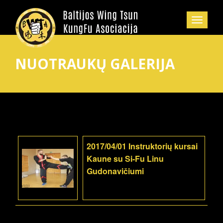
NUOTRAUKŲ GALERIJA
2017/04/01 Instruktorių kursai
Kaune su Si-Fu Linu
Gudonavičiumi