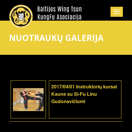
NUOTRAUKŲ GALERIJA
2017/04/01 Instruktorių kursai
Kaune su Si-Fu Linu
Gudonavičiumi