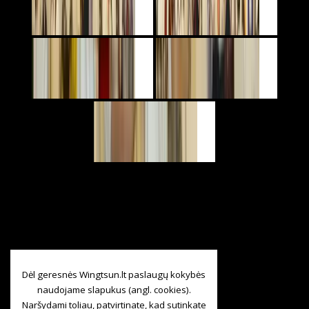
Dėl geresnės Wingtsun.lt paslaugų kokybės
naudojame slapukus (angl. cookies).
Naršydami toliau, patvirtinate, kad sutinkate