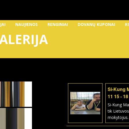
JAI
NAUJIENOS
RENGINIAI
DOVANŲ KUPONAI
K
ALERIJA
Si-Kung 
11 15 - 18
Si-Kung Ma
tik Lietuvos
mokytojus.