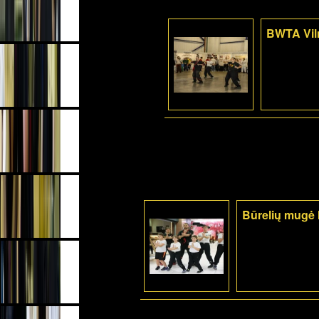
BWTA Viln
Būrelių mugė