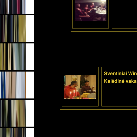
Šventiniai Win
Kalėdinė vaka