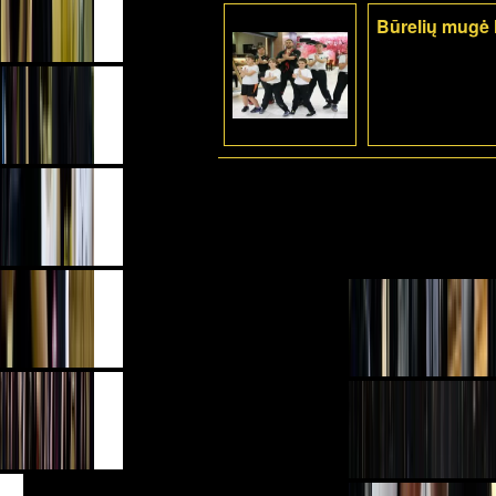
Būrelių mugė