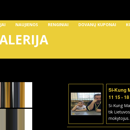
JAI
NAUJIENOS
RENGINIAI
DOVANŲ KUPONAI
K
ALERIJA
Si-Kung 
11 15 - 18
Si-Kung Ma
tik Lietuvos
mokytojus.