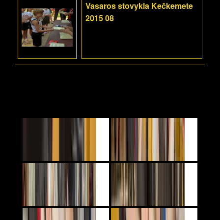
Vasaros stovykla Kečkemete
2015 08