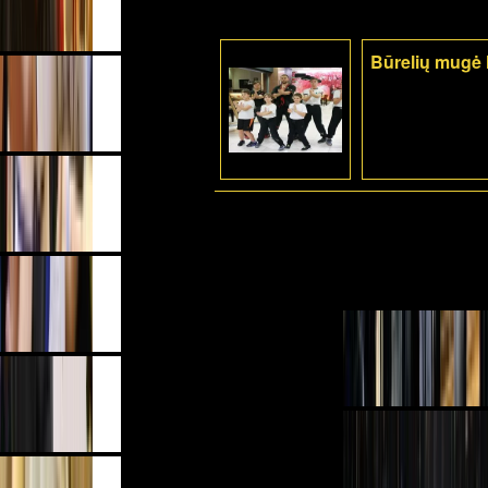
Būrelių mugė