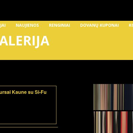
JAI
NAUJIENOS
RENGINIAI
DOVANŲ KUPONAI
K
ALERIJA
kursai Kaune su Si-Fu