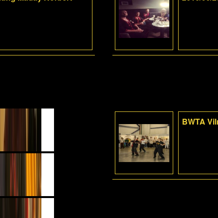
BWTA Viln