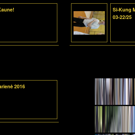
 Kaune!
Si-Kung M
03-22/25
arienė 2016