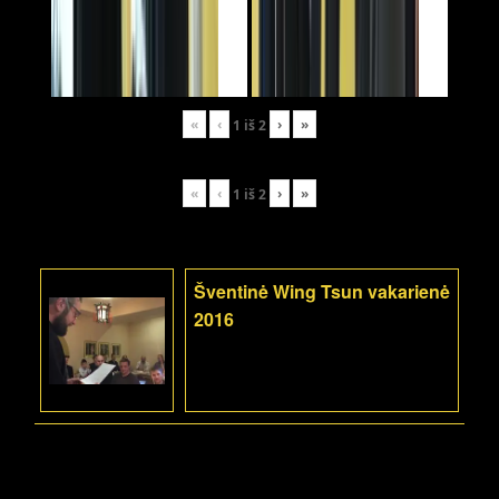
«
‹
›
»
1
iš
2
«
‹
›
»
1
iš
2
Šventinė Wing Tsun vakarienė
2016