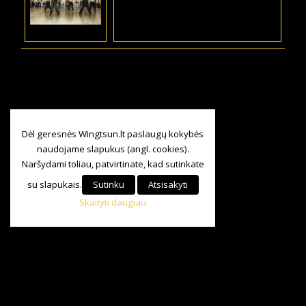
Dėl geresnės Wingtsun.lt paslaugų kokybės
naudojame slapukus (angl. cookies).
Naršydami toliau, patvirtinate, kad sutinkate
su slapukais.
Sutinku
Atsisakyti
Skaityti daugiau