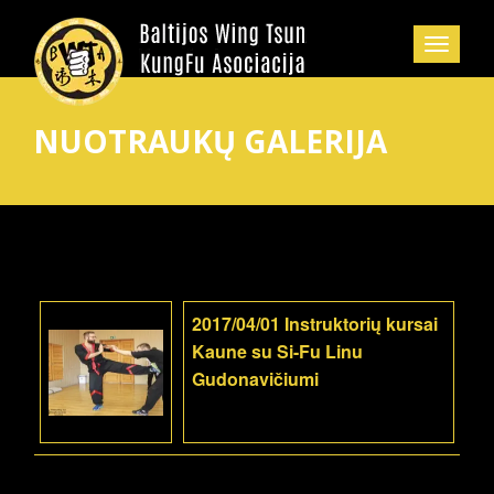
NUOTRAUKŲ GALERIJA
2017/04/01 Instruktorių kursai
Kaune su Si-Fu Linu
Gudonavičiumi