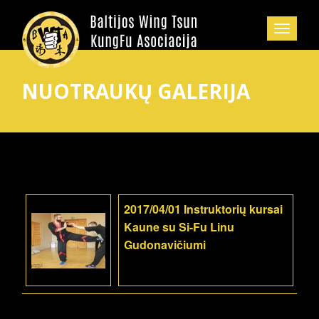
NUOTRAUKŲ GALERIJA
2017/04/01 Instruktorių kursai
Kaune su Si-Fu Linu
Gudonavičiumi