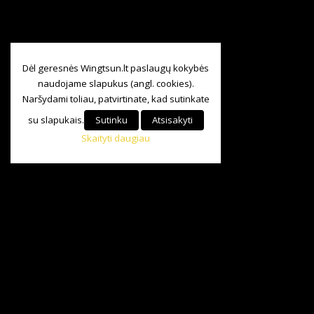
Dėl geresnės Wingtsun.lt paslaugų kokybės
naudojame slapukus (angl. cookies).
Naršydami toliau, patvirtinate, kad sutinkate
su slapukais.
Sutinku
Atsisakyti
Skaityti daugiau
Visos teisės saugomos
©
Baltijos Wing Tsun KungFu Asociacija.
2024|
+370 685 84 147