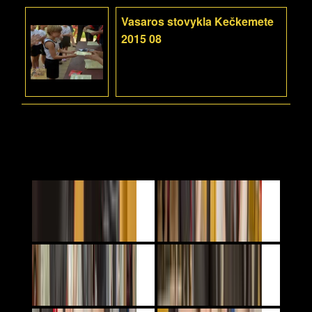
Vasaros stovykla Kečkemete
2015 08