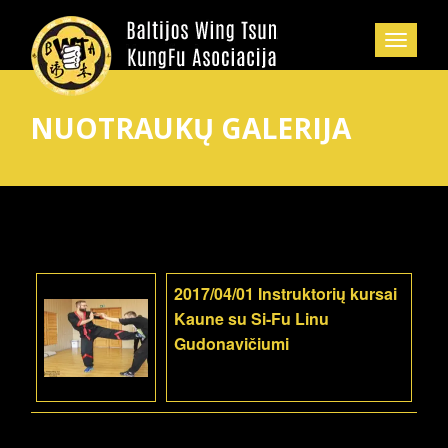
NUOTRAUKŲ GALERIJA
2017/04/01 Instruktorių kursai
Kaune su Si-Fu Linu
Gudonavičiumi