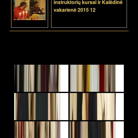
instruktorių kursai ir Kalėdinė
vakarienė 2015 12