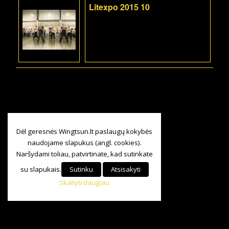
Litexpo 2015 10
Dėl geresnės Wingtsun.lt paslaugų kokybės
naudojame slapukus (angl. cookies).
Naršydami toliau, patvirtinate, kad sutinkate
su slapukais.
Sutinku
Atsisakyti
Skaityti daugiau