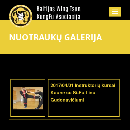
NUOTRAUKŲ GALERIJA
2017/04/01 Instruktorių kursai
Kaune su Si-Fu Linu
Gudonavičiumi