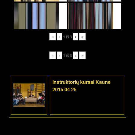
«
‹
›
»
1
iš
3
«
‹
›
»
1
iš
3
Instruktorių kursai Kaune
2015 04 25