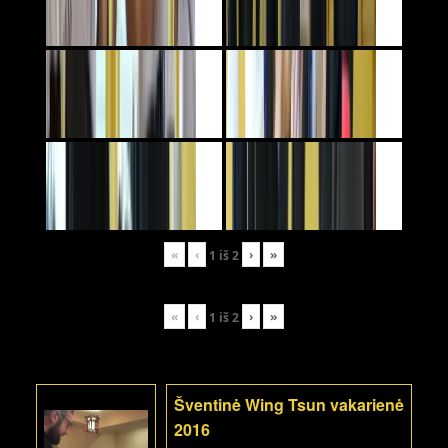
«
‹
›
»
1
iš
2
«
‹
›
»
1
iš
2
Šventinė Wing Tsun vakarienė
2016