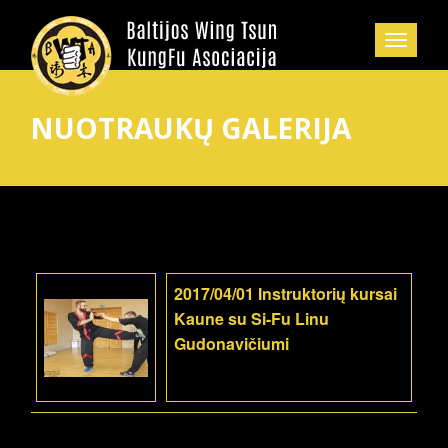
NUOTRAUKŲ GALERIJA
2017/04/01 Instruktorių kursai
Kaune su Si-Fu Linu
Gudonavičiumi