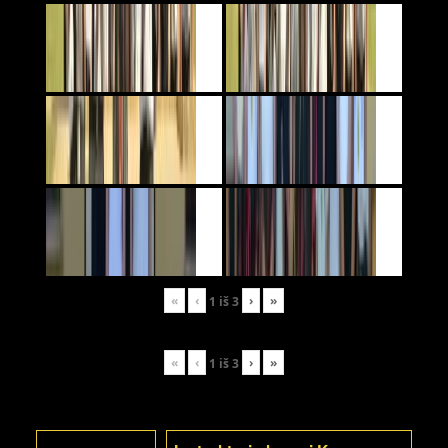
«
‹
›
»
1
iš
3
«
‹
›
»
1
iš
3