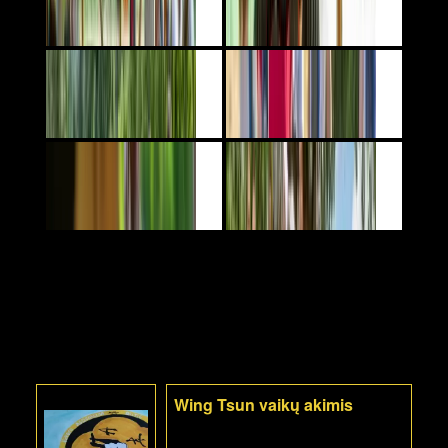
Wing Tsun vaikų akimis