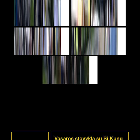
Vasaros stovykla su Si-Kung