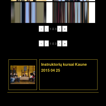
«
‹
›
»
1
iš
3
«
‹
›
»
1
iš
3
Instruktorių kursai Kaune
2015 04 25