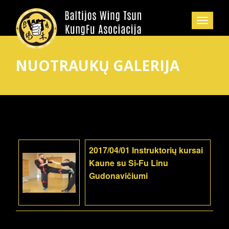
NUOTRAUKŲ GALERIJA
2017/04/01 Instruktorių kursai
Kaune su Si-Fu Linu
Gudonavičiumi