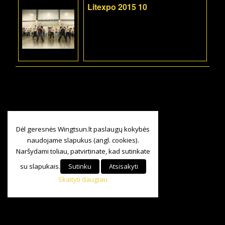
Litexpo 2015 10
Dėl geresnės Wingtsun.lt paslaugų kokybės
naudojame slapukus (angl. cookies).
Naršydami toliau, patvirtinate, kad sutinkate
su slapukais.
Sutinku
Atsisakyti
Skaityti daugiau