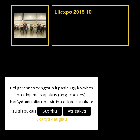
Litexpo 2015 10
Dėl geresnės Wingtsun.lt paslaugų kokybės
naudojame slapukus (angl. cookies).
Naršydami toliau, patvirtinate, kad sutinkate
su slapukais.
Sutinku
Atsisakyti
Skaityti daugiau