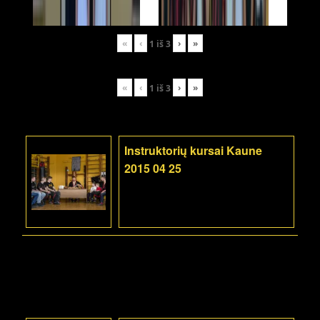
«
‹
›
»
1
iš
3
«
‹
›
»
1
iš
3
Instruktorių kursai Kaune
2015 04 25