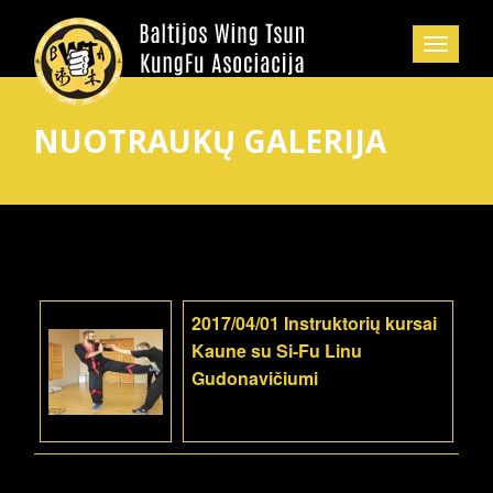
NUOTRAUKŲ GALERIJA
2017/04/01 Instruktorių kursai
Kaune su Si-Fu Linu
Gudonavičiumi