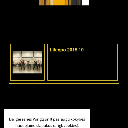
Litexpo 2015 10
Dėl geresnės Wingtsun.lt paslaugų kokybės
naudojame slapukus (angl. cookies).