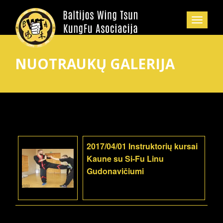
NUOTRAUKŲ GALERIJA
2017/04/01 Instruktorių kursai
Kaune su Si-Fu Linu
Gudonavičiumi