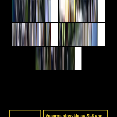
Vasaros stovykla su Si-Kung