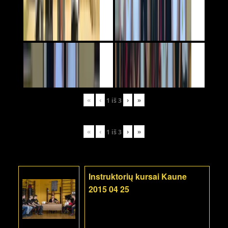
«
‹
›
»
1
iš
3
«
‹
›
»
1
iš
3
Instruktorių kursai Kaune
2015 04 25