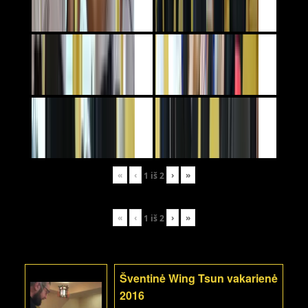
«
‹
›
»
1
iš
2
«
‹
›
»
1
iš
2
Šventinė Wing Tsun vakarienė
2016