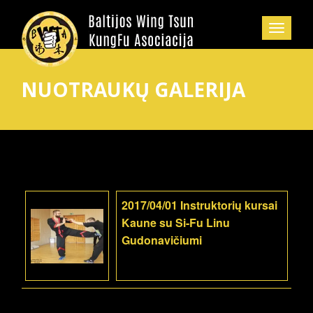
NUOTRAUKŲ GALERIJA
2017/04/01 Instruktorių kursai
Kaune su Si-Fu Linu
Gudonavičiumi