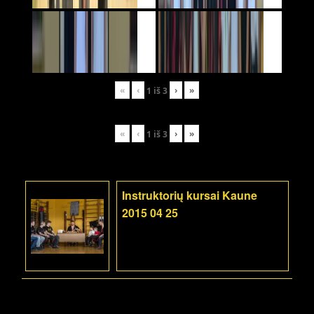
«
‹
›
»
1
iš
3
«
‹
›
»
1
iš
3
Instruktorių kursai Kaune
2015 04 25