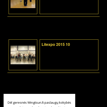
Litexpo 2015 10
Dėl geresnės Wingtsun.lt paslaugų kokybės