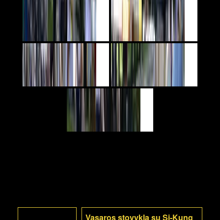
Vasaros stovykla su Si-Kung