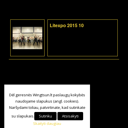
Litexpo 2015 10
Dėl geresnės Wingtsun.lt paslaugų kokybės
naudojame slapukus (angl. cookies).
Naršydami toliau, patvirtinate, kad sutinkate
su slapukais.
Sutinku
Atsisakyti
Skaityti daugiau