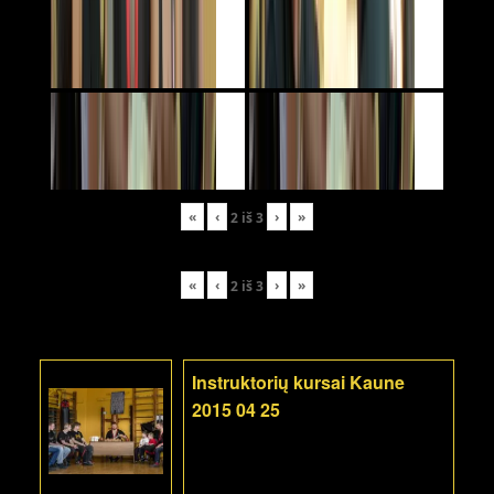
«
‹
›
»
2
iš
3
«
‹
›
»
2
iš
3
Instruktorių kursai Kaune
2015 04 25