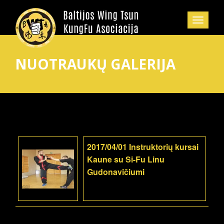
NUOTRAUKŲ GALERIJA
2017/04/01 Instruktorių kursai
Kaune su Si-Fu Linu
Gudonavičiumi