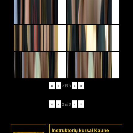
«
‹
›
»
2
iš
3
«
‹
›
»
2
iš
3
Instruktorių kursai Kaune