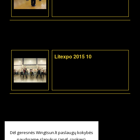
Litexpo 2015 10
Dėl geresnės Wingtsun.lt paslaugų kokybės
naudojame slapukus (angl. cookies).