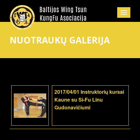
NUOTRAUKŲ GALERIJA
2017/04/01 Instruktorių kursai
Kaune su Si-Fu Linu
Gudonavičiumi